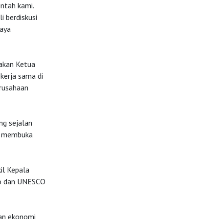
ntah kami.
 berdiskusi
paya
akan Ketua
kerja sama di
erusahaan
ng sejalan
an membuka
il Kepala
co dan UNESCO
an ekonomi