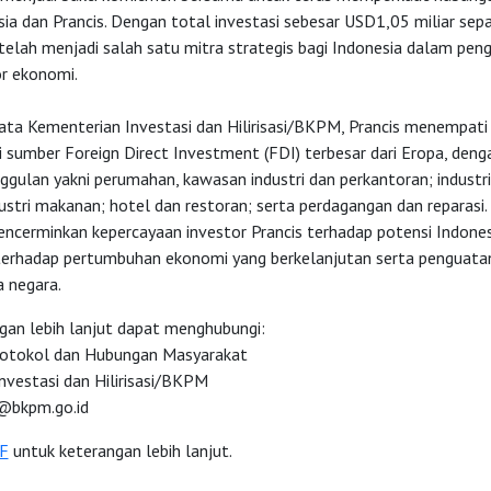
sia dan Prancis. Dengan total investasi sebesar USD1,05 miliar se
 telah menjadi salah satu mitra strategis bagi Indonesia dalam pe
or ekonomi.
ata Kementerian Investasi dan Hilirisasi/BKPM, Prancis menempati 
 sumber Foreign Direct Investment (FDI) terbesar dari Eropa, deng
ggulan yakni perumahan, kawasan industri dan perkantoran; industr
dustri makanan; hotel dan restoran; serta perdagangan dan reparasi. I
ncerminkan kepercayaan investor Prancis terhadap potensi Indonesi
 terhadap pertumbuhan ekonomi yang berkelanjutan serta penguata
a negara.
gan lebih lanjut dapat menghubungi:
rotokol dan Hubungan Masyarakat
nvestasi dan Hilirisasi/BKPM
bkpm.go.id
F
untuk keterangan lebih lanjut.