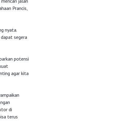
 mencari jalan
ahaan Prancis,
g nyata.
 dapat segera
parkan potensi
kuat
nting agar kita
yampaikan
engan
tor di
isa terus