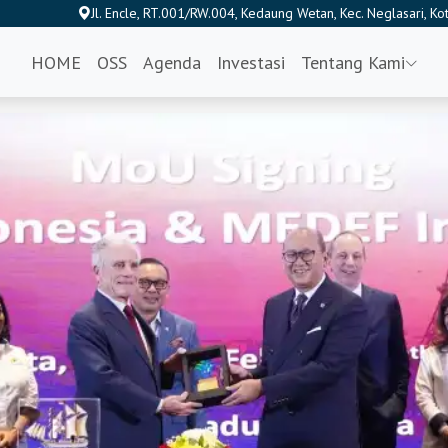
Jl. Encle, RT.001/RW.004, Kedaung Wetan, Kec. Neglasari, K
HOME
OSS
Agenda
Investasi
Tentang Kami