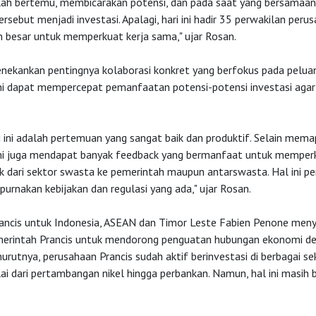
lah bertemu, membicarakan potensi, dan pada saat yang bersamaan
ersebut menjadi investasi. Apalagi, hari ini hadir 35 perwakilan perus
n besar untuk memperkuat kerja sama," ujar Rosan.
nekankan pentingnya kolaborasi konkret yang berfokus pada peluan
ini dapat mempercepat pemanfaatan potensi-potensi investasi agar
 ini adalah pertemuan yang sangat baik dan produktif. Selain mema
mi juga mendapat banyak feedback yang bermanfaat untuk memper
ik dari sektor swasta ke pemerintah maupun antarswasta. Hal ini pe
rnakan kebijakan dan regulasi yang ada," ujar Rosan.
ancis untuk Indonesia, ASEAN dan Timor Leste Fabien Penone men
erintah Prancis untuk mendorong penguatan hubungan ekonomi d
urutnya, perusahaan Prancis sudah aktif berinvestasi di berbagai sek
ai dari pertambangan nikel hingga perbankan. Namun, hal ini masih b