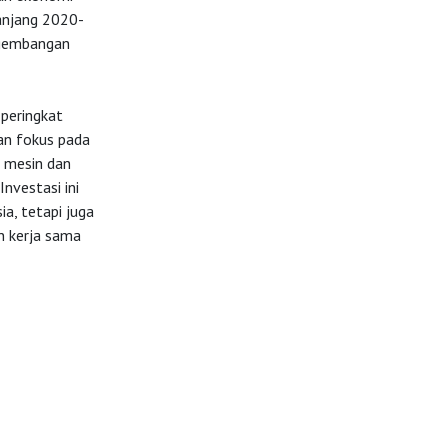
panjang 2020-
ngembangan
peringkat
an fokus pada
i mesin dan
nvestasi ini
a, tetapi juga
n kerja sama