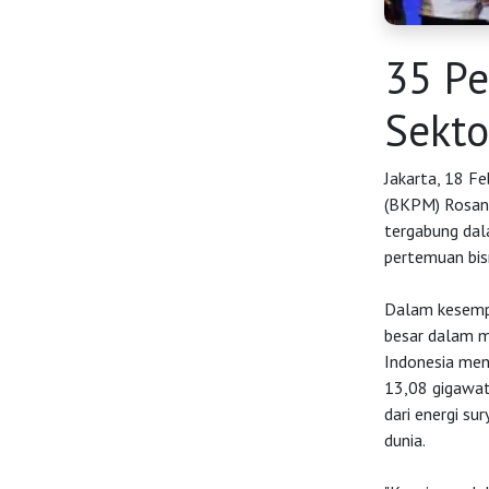
35 Pe
Sekto
Jakarta, 18 F
(BKPM) Rosan 
tergabung dala
pertemuan bisn
HOME
Dalam kesempa
besar dalam me
Indonesia men
OSS
13,08 gigawatt
dari energi su
dunia.
Agenda