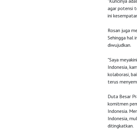
"Kuncinya ada
agar potensi t
Investasi
ini kesempata
Rosan juga me
Sehingga hal 
diwujudkan.
"Saya meyakini
Indonesia, ka
kolaborasi, ba
terus menyempu
Duta Besar Pr
komitmen pem
Indonesia. Men
Indonesia, mul
ditingkatkan.