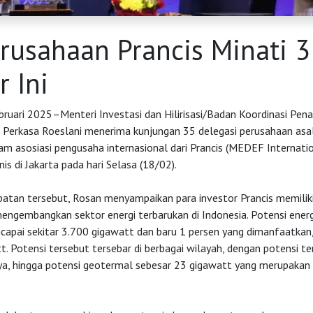
rusahaan Prancis Minati 3
r Ini
ebruari 2025–Menteri Investasi dan Hilirisasi/Badan Koordinasi P
Perkasa Roeslani menerima kunjungan 35 delegasi perusahaan asal
m asosiasi pengusaha internasional dari Prancis (MEDEF Internatio
is di Jakarta pada hari Selasa (18/02).
tan tersebut, Rosan menyampaikan para investor Prancis memilik
ngembangkan sektor energi terbarukan di Indonesia. Potensi energ
capai sekitar 3.700 gigawatt dan baru 1 persen yang dimanfaatkan,
. Potensi tersebut tersebar di berbagai wilayah, dengan potensi te
rya, hingga potensi geotermal sebesar 23 gigawatt yang merupakan 