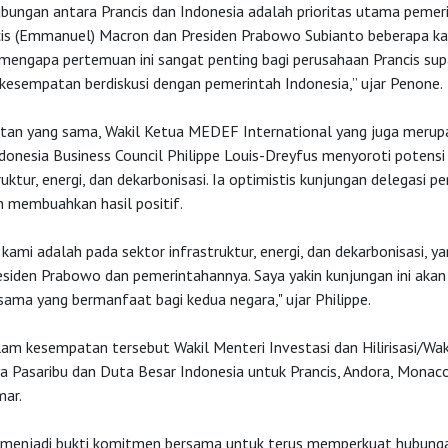
bungan antara Prancis dan Indonesia adalah prioritas utama pemeri
cis (Emmanuel) Macron dan Presiden Prabowo Subianto beberapa kali
ah mengapa pertemuan ini sangat penting bagi perusahaan Prancis su
esempatan berdiskusi dengan pemerintah Indonesia,” ujar Penone.
an yang sama, Wakil Ketua MEDEF International yang juga merup
onesia Business Council Philippe Louis-Dreyfus menyoroti potensi 
ruktur, energi, dan dekarbonisasi. Ia optimistis kunjungan delegasi p
an membuahkan hasil positif.
ami adalah pada sektor infrastruktur, energi, dan dekarbonisasi, ya
residen Prabowo dan pemerintahannya. Saya yakin kunjungan ini ak
sama yang bermanfaat bagi kedua negara," ujar Philippe.
lam kesempatan tersebut Wakil Menteri Investasi dan Hilirisasi/Wak
Pasaribu dan Duta Besar Indonesia untuk Prancis, Andora, Mona
ar.
 menjadi bukti komitmen bersama untuk terus memperkuat hubung