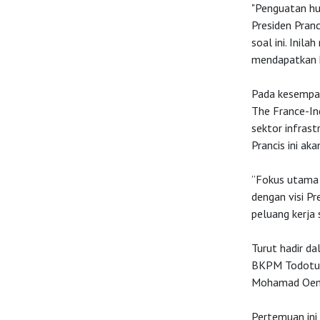
"Penguatan hu
Presiden Pran
soal ini. Inil
mendapatkan k
Pada kesempat
The France-Ind
sektor infrast
Prancis ini ak
”Fokus utama k
dengan visi P
peluang kerja 
Turut hadir da
BKPM Todotua 
Mohamad Oem
Pertemuan ini