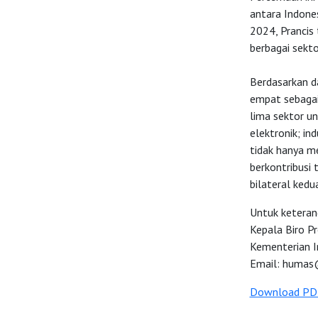
antara Indone
2024, Prancis
berbagai sekt
Berdasarkan d
empat sebagai
lima sektor un
elektronik; in
tidak hanya me
berkontribusi
bilateral kedu
Untuk keteran
Kepala Biro P
Kementerian I
Email:
humas@
Download PD